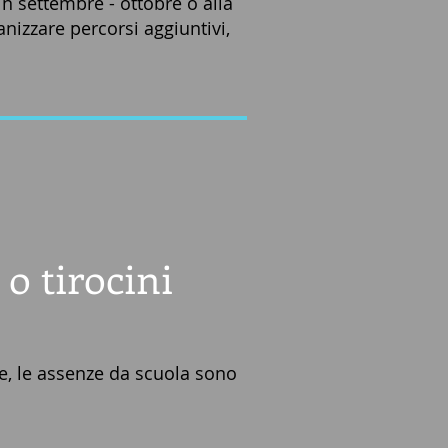
n settembre - ottobre o alla
izzare percorsi aggiuntivi,
 o tirocini
re, le assenze da scuola sono