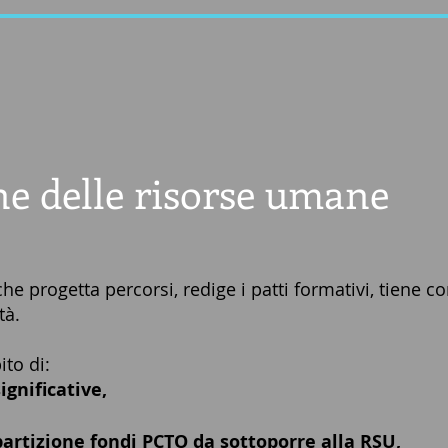
e delle
risorse umane
e progetta percorsi, redige i
patti formativi, tiene c
tà.
ito di:
gnificative,
partizione fondi PCTO da sottoporre alla RSU,