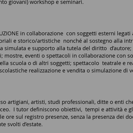
nto giovani)
workshop e seminari.
ONE in collaborazione con soggetti esterni legati all
toriali e storico/artistiche nonché al sostegno alla in
a simulata e supporto alla tutela del diritto d’autore; 
i; mostre, eventi o spettacoli in collaborazione
con so
lla scuola o di altri soggetti; spettacolo teatrale e r
à scolastiche realizzazione e vendita o simulazione di ve
artigiani, artisti, studi professionali, ditte o enti ch
iceo. I tutor definiscono obiettivi, tempi e attività e g
re sul registro presenze, senza la presenza dei doc
e svolti d’estate.