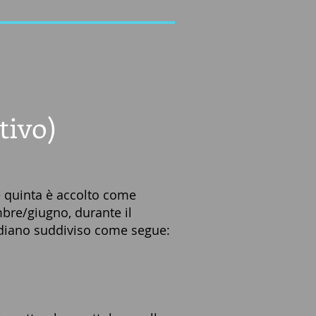
tivo)
e quinta è accolto come
mbre/
giugno, durante il
ridiano suddiviso come segue: