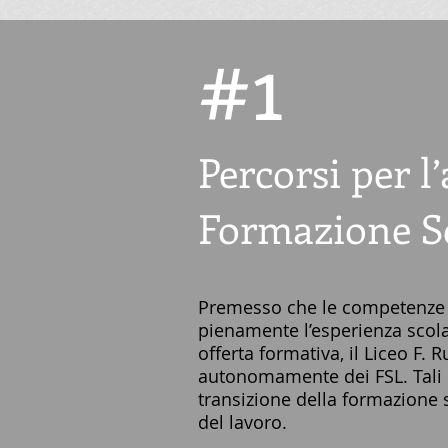
#
1
Percorsi per 
Formazione S
Premesso che le competenze tr
pienamente l’esperienza scolas
offerta formativa, il Liceo F. 
autonomamente dei FSL. Tali pe
transizione della formazione 
del lavoro.