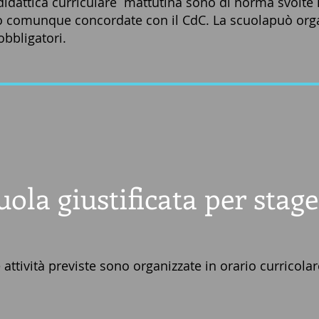
didattica curriculare mattutina sono di norma svolte i
o comunque concordate con il CdC. La scuolapuò organ
bbligatori.
ola giustificata per stage
attività previste sono organizzate in orario curricola