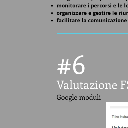
monitorare i percorsi e le l
organizzare e gestire le riu
facilitare la comunicazione 
#
6
Valutazione F
Google moduli