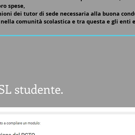
oro spese,
nioni dei tutor di sede necessaria alla buona cond
nella comunità scolastica e tra questa e gli enti e
SL student
e.